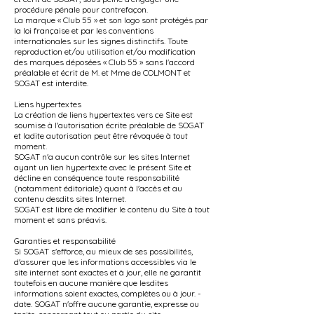
procédure pénale pour contrefaçon.
La marque « Club 55 » et son logo sont protégés par
la loi française et par les conventions
internationales sur les signes distinctifs. Toute
reproduction et/ou utilisation et/ou modification
des marques déposées « Club 55 » sans l'accord
préalable et écrit de M. et Mme de COLMONT et
SOGAT est interdite.
Liens hypertextes
La création de liens hypertextes vers ce Site est
soumise à l'autorisation écrite préalable de SOGAT
et ladite autorisation peut être révoquée à tout
moment.
SOGAT n'a aucun contrôle sur les sites Internet
ayant un lien hypertexte avec le présent Site et
décline en conséquence toute responsabilité
(notamment éditoriale) quant à l'accès et au
contenu desdits sites Internet.
SOGAT est libre de modifier le contenu du Site à tout
moment et sans préavis.
Garanties et responsabilité
Si SOGAT s'efforce, au mieux de ses possibilités,
d'assurer que les informations accessibles via le
site internet sont exactes et à jour, elle ne garantit
toutefois en aucune manière que lesdites
informations soient exactes, complètes ou à jour. -
date. SOGAT n'offre aucune garantie, expresse ou